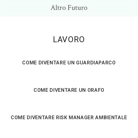
Skip
Skip
Altro Futuro
to
to
Consigli
main
primary
per
content
sidebar
un
LAVORO
Altro
Futuro
COME DIVENTARE UN GUARDIAPARCO
COME DIVENTARE UN ORAFO
COME DIVENTARE RISK MANAGER AMBIENTALE