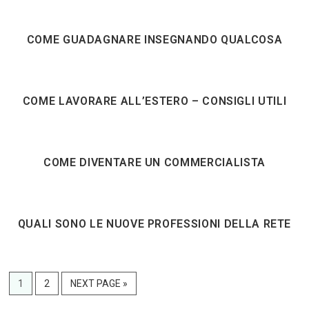
COME GUADAGNARE INSEGNANDO QUALCOSA
COME LAVORARE ALL’ESTERO – CONSIGLI UTILI
COME DIVENTARE UN COMMERCIALISTA
QUALI SONO LE NUOVE PROFESSIONI DELLA RETE
PAGE
PAGE
GO
1
2
NEXT PAGE »
TO