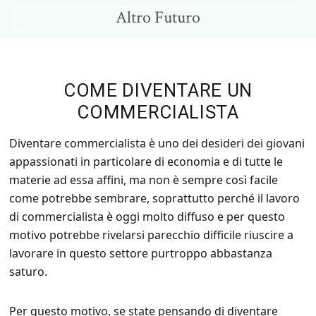
Skip
Skip
Altro Futuro
to
to
Consigli
main
primary
per
content
sidebar
un
COME DIVENTARE UN
Altro
COMMERCIALISTA
Futuro
Diventare commercialista è uno dei desideri dei giovani
appassionati in particolare di economia e di tutte le
materie ad essa affini, ma non è sempre così facile
come potrebbe sembrare, soprattutto perché il lavoro
di commercialista è oggi molto diffuso e per questo
motivo potrebbe rivelarsi parecchio difficile riuscire a
lavorare in questo settore purtroppo abbastanza
saturo.
Per questo motivo, se state pensando di diventare