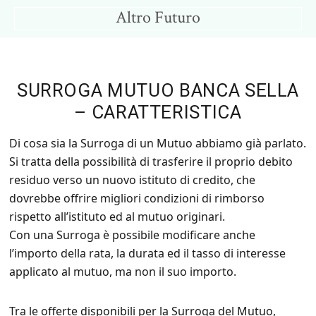
Skip
Skip
Altro Futuro
to
to
Consigli
main
primary
per
content
sidebar
un
SURROGA MUTUO BANCA SELLA
Altro
– CARATTERISTICA
Futuro
Di cosa sia la Surroga di un Mutuo abbiamo già parlato.
Si tratta della possibilità di trasferire il proprio debito
residuo verso un nuovo istituto di credito, che
dovrebbe offrire migliori condizioni di rimborso
rispetto all’istituto ed al mutuo originari.
Con una Surroga è possibile modificare anche
l’importo della rata, la durata ed il tasso di interesse
applicato al mutuo, ma non il suo importo.
Tra le offerte disponibili per la Surroga del Mutuo,