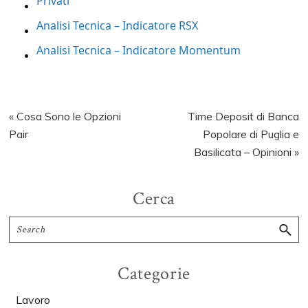
Privati
Analisi Tecnica – Indicatore RSX
Analisi Tecnica – Indicatore Momentum
Previous
Next
« Cosa Sono le Opzioni
Time Deposit di Banca
Post:
Post:
Pair
Popolare di Puglia e
Basilicata – Opinioni »
Primary
Cerca
Sidebar
Search
Categorie
Lavoro