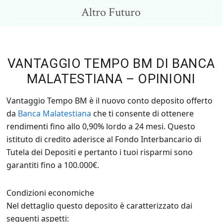
Skip
Skip
Altro Futuro
to
to
Consigli
main
primary
per
content
sidebar
un
VANTAGGIO TEMPO BM DI BANCA
Altro
MALATESTIANA – OPINIONI
Futuro
Vantaggio Tempo BM è il nuovo conto deposito offerto
da
Banca Malatestiana
che ti consente di ottenere
rendimenti fino allo 0,90% lordo a 24 mesi. Questo
istituto di credito aderisce al Fondo Interbancario di
Tutela dei Depositi e pertanto i tuoi risparmi sono
garantiti fino a 100.000€.
Condizioni economiche
Nel dettaglio questo deposito è caratterizzato dai
seguenti aspetti: