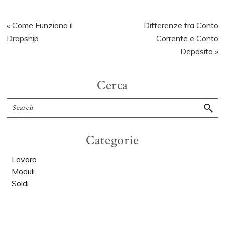
Previous
Next
« Come Funziona il
Differenze tra Conto
Post:
Post:
Dropship
Corrente e Conto
Deposito »
Primary
Cerca
Sidebar
Search
Categorie
Lavoro
Moduli
Soldi