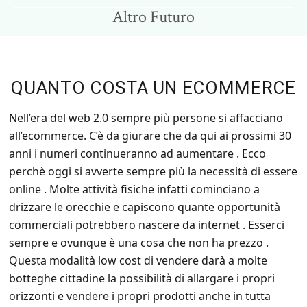
Skip
Skip
Altro Futuro
to
to
Consigli
main
primary
per
content
sidebar
un
QUANTO COSTA UN ECOMMERCE
Altro
Futuro
Nell’era del web 2.0 sempre più persone si affacciano
all’ecommerce. C’è da giurare che da qui ai prossimi 30
anni i numeri continueranno ad aumentare . Ecco
perchè oggi si avverte sempre più la necessità di essere
online . Molte attività fisiche infatti cominciano a
drizzare le orecchie e capiscono quante opportunità
commerciali potrebbero nascere da internet . Esserci
sempre e ovunque è una cosa che non ha prezzo .
Questa modalità low cost di vendere darà a molte
botteghe cittadine la possibilità di allargare i propri
orizzonti e vendere i propri prodotti anche in tutta