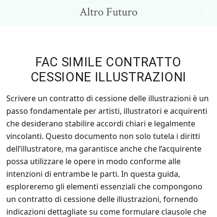
Skip
Skip
Altro Futuro
to
to
Consigli
main
primary
per
content
sidebar
un
FAC SIMILE CONTRATTO
Altro
CESSIONE ILLUSTRAZIONI
Futuro
Scrivere un contratto di cessione delle illustrazioni è un
passo fondamentale per artisti, illustratori e acquirenti
che desiderano stabilire accordi chiari e legalmente
vincolanti. Questo documento non solo tutela i diritti
dell’illustratore, ma garantisce anche che l’acquirente
possa utilizzare le opere in modo conforme alle
intenzioni di entrambe le parti. In questa guida,
esploreremo gli elementi essenziali che compongono
un contratto di cessione delle illustrazioni, fornendo
indicazioni dettagliate su come formulare clausole che