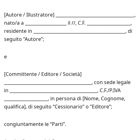
[Autore / Illustratore] ____________________________________,
nato/a a ___________________ il //, C.F. ____________________,
residente in __________________________________________, di
seguito “Autore”;
e
[Committente / Editore / Società]
________________________________________, con sede legale
in ________________________________________, C.F./P.IVA
____________________, in persona di [Nome, Cognome,
qualifica], di seguito “Cessionario” o “Editore”;
congiuntamente le “Parti”.