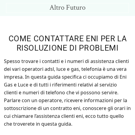
Skip
Skip
Altro Futuro
to
to
Consigli
main
primary
per
content
sidebar
un
COME CONTATTARE ENI PER LA
Altro
RISOLUZIONE DI PROBLEMI
Futuro
Spesso trovare i contatti e i numeri di assistenza clienti
dei vari operatori adsl, luce e gas, telefonia è una vera
impresa. In questa guida specifica ci occupiamo di Eni
Gas e Luce e di tutti i riferimenti relativi al servizio
clienti e numeri di telefono che vi possono servire.
Parlare con un operatore, ricevere informazioni per la
sottoscrizione di un contratto eni, conoscere gli orari in
cui chiamare l’assistenza clienti eni, ecco tutto quello
che troverete in questa guida.