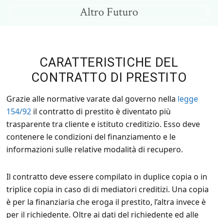
Skip
Skip
Altro Futuro
to
to
Consigli
main
primary
per
content
sidebar
un
CARATTERISTICHE DEL
Altro
CONTRATTO DI PRESTITO
Futuro
Grazie alle normative varate dal governo nella
legge
154/92
il contratto di prestito è diventato più
trasparente tra cliente e istituto creditizio. Esso deve
contenere le condizioni del finanziamento e le
informazioni sulle relative modalità di recupero.
Il contratto deve essere compilato in duplice copia o in
triplice copia in caso di di mediatori creditizi. Una copia
è per la finanziaria che eroga il prestito, l’altra invece è
per il richiedente. Oltre ai dati del richiedente ed alle