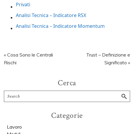
Privati
Analisi Tecnica – Indicatore RSX
Analisi Tecnica – Indicatore Momentum
Previous
Next
« Cosa Sono le Centrali
Trust – Definizione e
Post:
Post:
Rischi
Significato »
Primary
Cerca
Sidebar
Search
Categorie
Lavoro