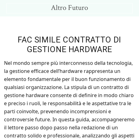
Skip
Skip
Altro Futuro
to
to
Consigli
main
primary
per
content
sidebar
un
FAC SIMILE CONTRATTO DI
Altro
GESTIONE HARDWARE
Futuro
Nel mondo sempre più interconnesso della tecnologia,
la gestione efficace dell’hardware rappresenta un
elemento fondamentale per il buon funzionamento di
qualsiasi organizzazione. La stipula di un contratto di
gestione hardware consente di definire in modo chiaro
e preciso i ruoli, le responsabilità e le aspettative tra le
parti coinvolte, prevenendo incomprensioni e
controversie future. In questa guida, accompagneremo
il lettore passo dopo passo nella redazione di un
contratto solido e professionale, analizzando gli aspetti