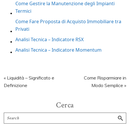
Come Gestire la Manutenzione degli Impianti
Termici
Come Fare Proposta di Acquisto Immobiliare tra
Privati
Analisi Tecnica – Indicatore RSX
Analisi Tecnica – Indicatore Momentum
Previous
Next
« Liquidità – Significato e
Come Risparmiare in
Post:
Post:
Definizione
Modo Semplice »
Primary
Cerca
Sidebar
Search