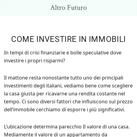
Skip
Skip
Altro Futuro
to
to
Consigli
main
primary
per
content
sidebar
un
COME INVESTIRE IN IMMOBILI
Altro
Futuro
In tempi di crisi finanziarie e bolle speculative dove
investire i propri risparmi?
Il mattone resta nonostante tutto uno dei principali
investimenti degli italiani, vediamo bene come scegliere
la casa giusta per ricavarne una rendita costante nel
tempo. Ci sono diversi fattori che influiscono sul prezzo
dell’immobile cerchiamo di esporre i più significativi.
L’ubicazione determina parecchio Il valore di una casa.
Mediamente il valore di un appartamento da