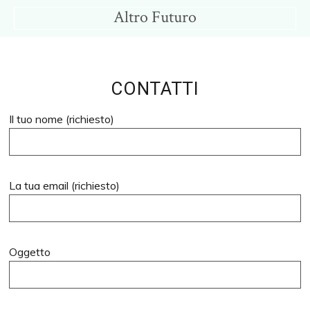
Skip
Skip
Altro Futuro
to
to
Consigli
main
primary
per
content
sidebar
un
CONTATTI
Altro
Futuro
Il tuo nome (richiesto)
La tua email (richiesto)
Oggetto