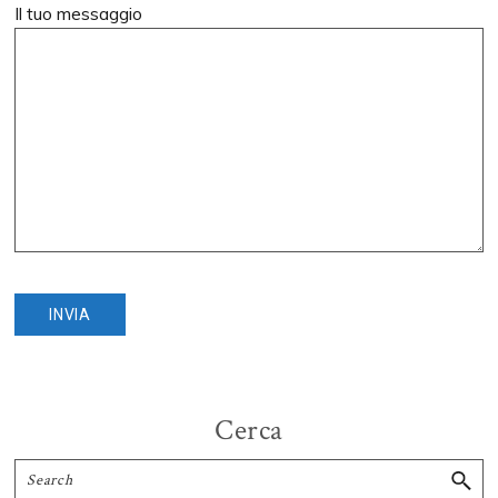
Il tuo messaggio
Primary
Cerca
Sidebar
Search